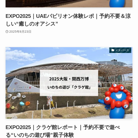
EXPO2025｜UAEパビリオン体験レポ｜予約不要＆涼
しい“癒しのオアシス”
2025年8月23日
メタバース
EXPO2025｜クラゲ館レポート｜予約不要で遊べ
る“いのちの遊び場”親子体験