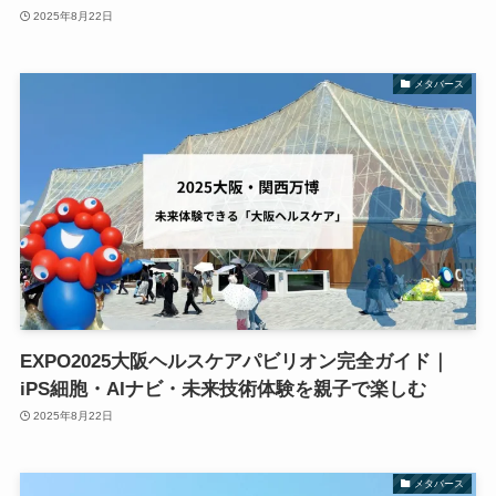
2025年8月22日
メタバース
EXPO2025大阪ヘルスケアパビリオン完全ガイド｜
iPS細胞・AIナビ・未来技術体験を親子で楽しむ
2025年8月22日
メタバース