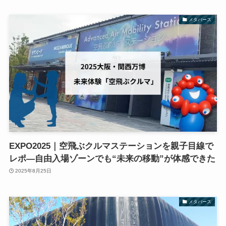
メタバース
EXPO2025｜空飛ぶクルマステーションを親子目線で
レポ—自由入場ゾーンでも“未来の移動”が体感できた
2025年8月25日
メタバース