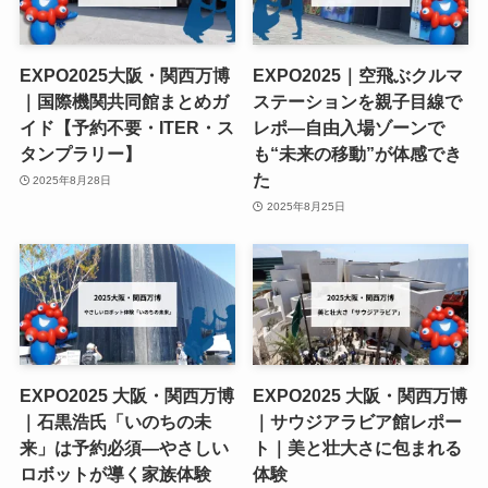
EXPO2025大阪・関西万博
EXPO2025｜空飛ぶクルマ
｜国際機関共同館まとめガ
ステーションを親子目線で
イド【予約不要・ITER・ス
レポ—自由入場ゾーンで
タンプラリー】
も“未来の移動”が体感でき
た
2025年8月28日
2025年8月25日
EXPO2025 大阪・関西万博
EXPO2025 大阪・関西万博
｜石黒浩氏「いのちの未
｜サウジアラビア館レポー
来」は予約必須—やさしい
ト｜美と壮大さに包まれる
ロボットが導く家族体験
体験