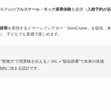
モデルの
フルスケール・モック搭乗体験
を提供（
入館予約が必
似搭乗
を実現するイマーシブシアター「SoraCruise」を提供。来
あり、子どもでも直感で楽しめます。
e＝“実物大”で現実味を伝える／JAL＝“疑似搭乗”で未来の体感
階的に深まる設計です。