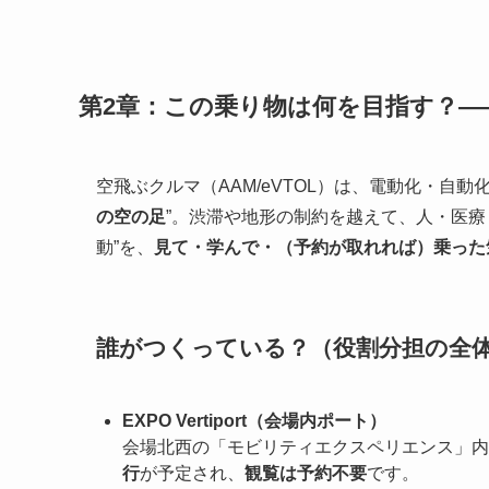
第2章：この乗り物は何を目指す？
空飛ぶクルマ（AAM/eVTOL）は、電動化・自
の空の足
”。渋滞や地形の制約を越えて、人・医療
動”を、
見て・学んで・（予約が取れれば）乗った
誰がつくっている？（役割分担の全
EXPO Vertiport（会場内ポート）
会場北西の「モビリティエクスペリエンス」内
行
が予定され、
観覧は予約不要
です。