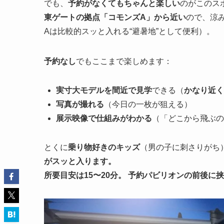
でも、
予約がなくてもちゃんと楽しい
のがこのス
東ゲートの拠点「コモンズA」から近い
ので、涼
Aは比較的スッと入れる“避暑地”として便利）。
予約なし
でもここまで楽しめます：
実寸大モデルを間近で見学
できる（
かなり近く
写真が撮れる
（今日の一枚が狙える）
展示映像で仕組みがわかる
（「どこから飛ぶの
とくに
乗り物好きのキッズ
（男の子に刺さりがち
がスッと入ります。
所要目安は15〜20分。 予約パビリオンの前後に