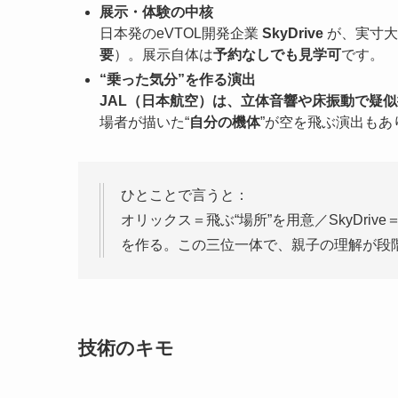
展示・体験の中核
日本発のeVTOL開発企業
SkyDrive
が、実寸大
要
）。展示自体は
予約なしでも見学可
です。
“乗った気分”を作る演出
JAL（日本航空）は、立体音響や床振動で疑
場者が描いた“
自分の機体
”が空を飛ぶ演出も
ひとことで言うと：
オリックス＝飛ぶ“場所”を用意／SkyDriv
を作る。この三位一体で、親子の理解が段
技術のキモ